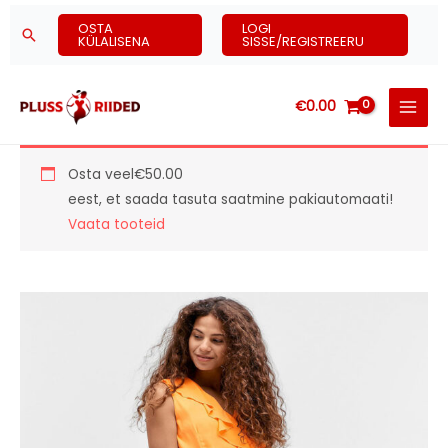
Skip
OSTA
LOGI
Search
to
KÜLALISENA
SISSE/REGISTREERU
content
€
0.00
Osta veel
€
50.00
eest, et saada tasuta saatmine pakiautomaati!
Vaata tooteid