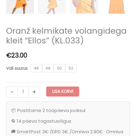
Oranž kelmikate volangidega
kleit “Ellos” (KL.033)
€
23.00
Vali suurus
46
48
50
52
Oranž
-
+
LISA KORVI
kelmikate
volangidega
📦 Postitame 2 tööpäeva jooksul
kleit
"Ellos"
🔁 14 päeva tagastusõigus
(KL.033)
🚚 SmartPost 3€ /DPD 3€ /Omniva 2.90€ · Omniva
kogus