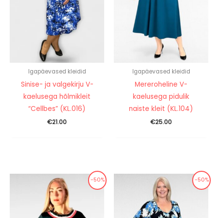
Igapäevased kleidid
Igapäevased kleidid
Sinise- ja valgekirju V-
Mereroheline V-
kaelusega hõlmikleit
kaelusega pidulik
“Cellbes” (KL.016)
naiste kleit (KL.104)
€
21.00
€
25.00
-50%
-50%