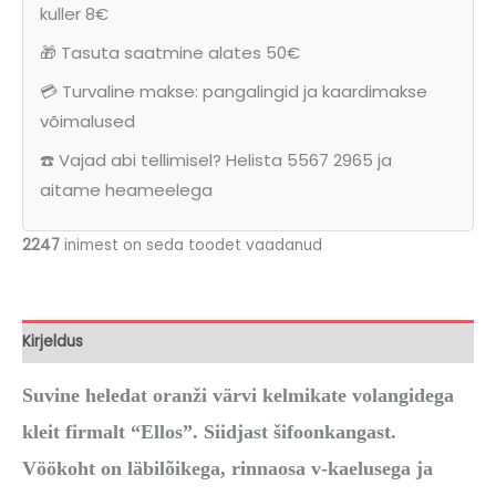
kuller 8€
🎁 Tasuta saatmine alates 50€
💳 Turvaline makse: pangalingid ja kaardimakse
võimalused
☎️ Vajad abi tellimisel? Helista 5567 2965 ja
aitame heameelega
2247
inimest on seda toodet vaadanud
Kirjeldus
Suvine heledat oranži värvi kelmikate volangidega
kleit firmalt “Ellos”. Siidjast šifoonkangast.
Vöökoht on läbilõikega, rinnaosa v-kaelusega ja