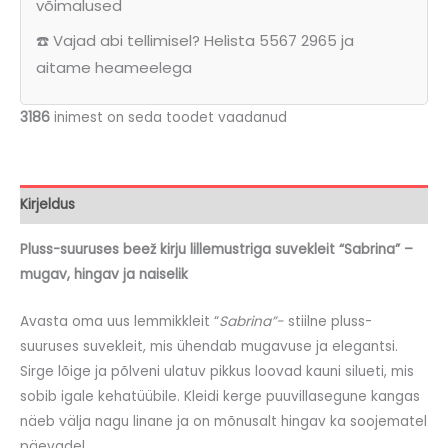
võimalused
☎️ Vajad abi tellimisel? Helista 5567 2965 ja
aitame heameelega
3186
inimest on seda toodet vaadanud
Kirjeldus
Pluss-suuruses beež kirju lillemustriga suvekleit “Sabrina” –
mugav, hingav ja naiselik
Avasta oma uus lemmikkleit “
Sabrina”-
stiilne pluss-
suuruses suvekleit, mis ühendab mugavuse ja elegantsi.
Sirge lõige ja põlveni ulatuv pikkus loovad kauni silueti, mis
sobib igale kehatüübile. Kleidi kerge puuvillasegune kangas
näeb välja nagu linane ja on mõnusalt hingav ka soojematel
päevadel.