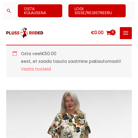
Skip
OSTA
LOGI
Search
to
KÜLALISENA
SISSE/REGISTREERU
content
€
0.00
Osta veel
€
50.00
eest, et saada tasuta saatmine pakiautomaati!
Vaata tooteid