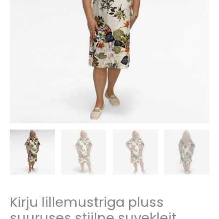
Kirju lillemustriga pluss
suuruses stiilne suvekleit