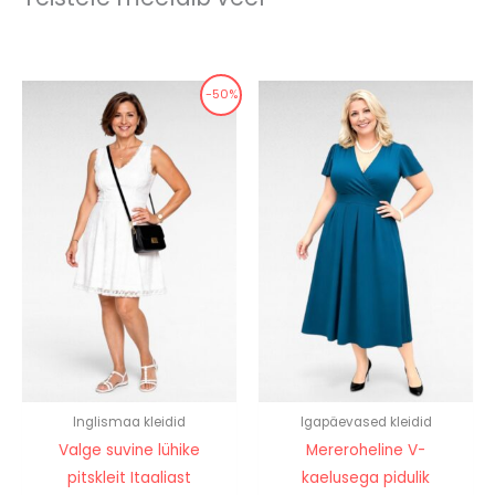
-50%
Inglismaa kleidid
Igapäevased kleidid
Valge suvine lühike
Mereroheline V-
pitskleit Itaaliast
kaelusega pidulik