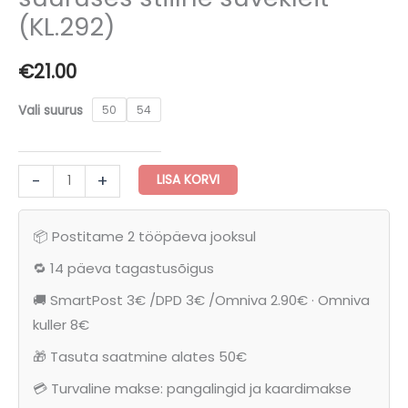
(KL.292)
€
21.00
Vali suurus
50
54
Kirju
-
+
LISA KORVI
lillemustriga
pluss
📦 Postitame 2 tööpäeva jooksul
suuruses
stiilne
🔁 14 päeva tagastusõigus
suvekleit
🚚 SmartPost 3€ /DPD 3€ /Omniva 2.90€ · Omniva
(KL.292)
kuller 8€
kogus
🎁 Tasuta saatmine alates 50€
💳 Turvaline makse: pangalingid ja kaardimakse