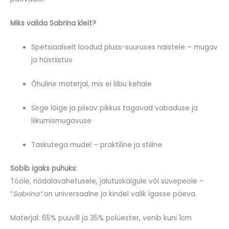
Miks valida Sabrina kleit?
Spetsiaalselt loodud pluss-suuruses naistele – mugav
ja hästiistuv
Õhuline materjal, mis ei liibu kehale
Sirge lõige ja piisav pikkus tagavad vabaduse ja
liikumismugavuse
Taskutega mudel – praktiline ja stiilne
Sobib igaks puhuks:
Tööle, nädalavahetusele, jalutuskäigule või suvepeole –
“
Sabrina”
on universaalne ja kindel valik igasse päeva.
Materjal: 65% puuvill ja 35% polüester, venib kuni 1cm