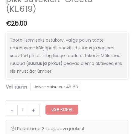
(KL.619)
€
25.00
Toote lisamiseks ostukorvi valige palun toote
omadused- kõigepealt soovitud suurus ja seejärel
soovitud pikkus ning lisage toode ostukorvi. Mõlemad
ruudud
(suurus ja pikkus)
peavad olema aktiivsed ehk
siis must äär ümber.
Vali suurus
Universaalsuurus 48-50
Lillelise
-
+
LISA KORVI
mustriga
taskutega
📦 Postitame 2 tööpäeva jooksul
pikk