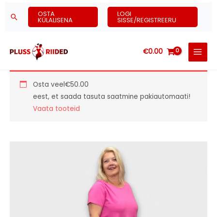
Skip
OSTA
LOGI
Search
to
KÜLALISENA
SISSE/REGISTREERU
content
€
0.00
Osta veel
€
50.00
eest, et saada tasuta saatmine pakiautomaati!
Vaata tooteid