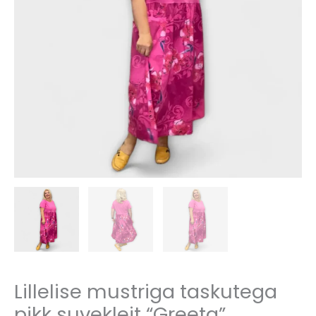
Lillelise mustriga taskutega
pikk suvekleit “Greeta”