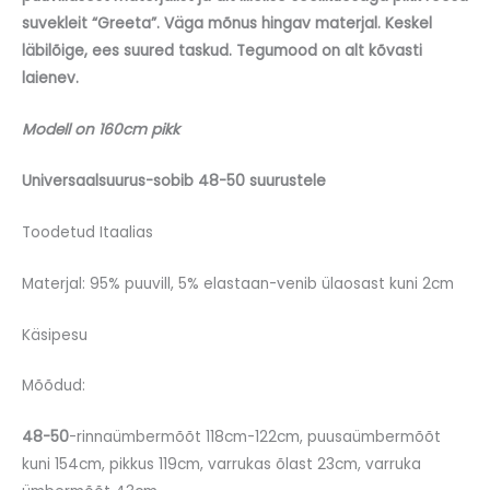
suvekleit “Greeta”. Väga mõnus hingav materjal. Keskel
läbilõige, ees suured taskud. Tegumood on alt kõvasti
laienev.
Modell on 160cm pikk
Universaalsuurus-sobib 48-50 suurustele
Toodetud Itaalias
Materjal: 95% puuvill, 5% elastaan-venib ülaosast kuni 2cm
Käsipesu
Mõõdud:
48-50
-rinnaümbermõõt 118cm-122cm, puusaümbermõõt
kuni 154cm, pikkus 119cm, varrukas õlast 23cm, varruka