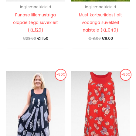
Inglismaa kleidid
Inglismaa kleidid
Punase lillemustriga
Must kortsuriidest alt
õlapaeltega suvekleit
voodriga suvekleit
(KL.120)
naistele (KL.040)
Algne
Praegune
Algne
Praegune
€
23.00
€
11.50
€
18.00
€
9.00
hind
hind
hind
hind
oli:
on:
oli:
on:
€23.00.
€11.50.
€18.00.
€9.00.
-50%
-50%