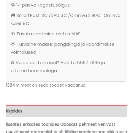
suvekleit
🔁 14 päeva tagastusõigus
"Greeta"
🚚 SmartPost 3€ /DPD 3€ /Omniva 2.90€ · Omniva
(KL.619)
kuller 8€
kogus
🎁 Tasuta saatmine alates 50€
💳 Turvaline makse: pangalingid ja kaardimakse
võimalused
☎️ Vajad abi tellimisel? Helista 5567 2965 ja
aitame heameelega
1384
inimest on seda toodet vaadanud
Kirjeldus
Ilusates erksates toonides ülaosast pehmest venivast
puuvillasest materjalist ja alt lillelise seelikuosaga pikk roosa