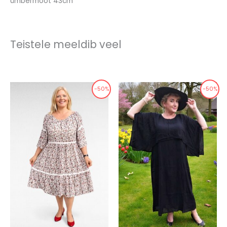
ümbermõõt 43cm
Teistele meeldib veel
-50%
-50%