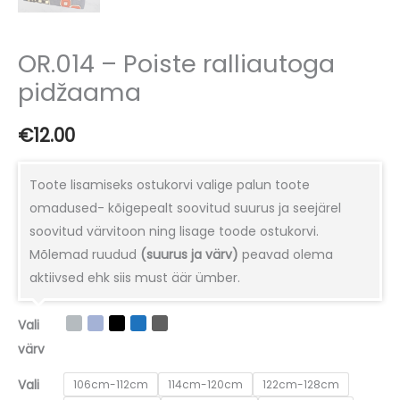
OR.014 – Poiste ralliautoga
pidžaama
€
12.00
Toote lisamiseks ostukorvi valige palun toote
omadused- kõigepealt soovitud suurus ja seejärel
soovitud värvitoon ning lisage toode ostukorvi.
Mõlemad ruudud
(suurus ja värv)
peavad olema
aktiivsed ehk siis must äär ümber.
Vali
värv
Vali
106cm-112cm
114cm-120cm
122cm-128cm