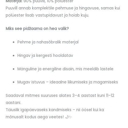
Materjal:
90% puuvill, 10% polüester
Puuvill annab komplektile pehmuse ja hingavuse, samas kui
polüester lisab vastupidavust ja hoiab kuju.
Miks see pidžaama on hea valik?
Pehme ja nahasõbralik materjal
Hingav ja kergesti hooldatav
Mänguline ja energiline disain, mis meeldib lastele
Mugav istuvus – ideaalne liikumiseks ja magamiseks
Saadaval mitmes suuruses alates 3–4 aastast kuni 11–12
aastani.
Täiuslik igapäevaseks kandmiseks – nii öösel kui ka
mõnusalt kodus aega veetes! 🌙✨