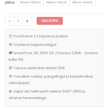
pikkus
130cm-136cm
138cm-142cm
98cm-104cm
OR.014
-
+
LISA KORVI
-
Poiste
📦 Postitame 2 tööpäeva jooksul
ralliautoga
pidžaama
🔁 14 päeva tagastusõigus
kogus
🚚 SmartPost 3€ /DPD 3€ /Omniva 2.90€ · Omniva
kuller 8€
🎁 Tasuta saatmine alates 50€
💳 Turvaline makse: pangalingid ja kaardimakse
võimalused
☎️ Vajad abi tellimisel? Helista 5567 2965 ja
aitame heameelega