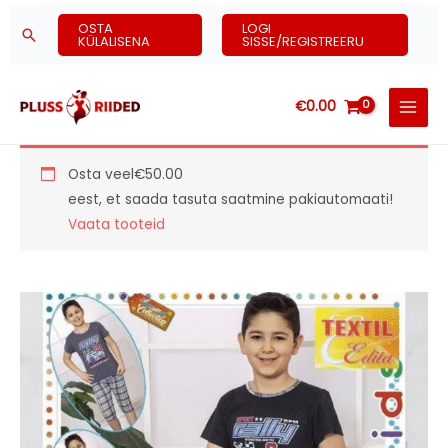
Skip
OSTA
LOGI
Search
to
KÜLALISENA
SISSE/REGISTREERU
content
€
0.00
Osta veel
€
50.00
eest, et saada tasuta saatmine pakiautomaati!
Vaata tooteid