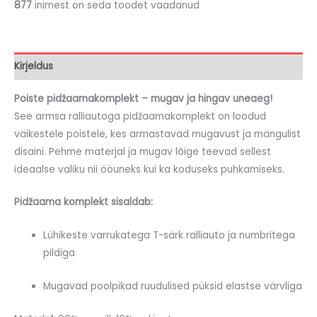
877
inimest on seda toodet vaadanud
Kirjeldus
Poiste pidžaamakomplekt – mugav ja hingav uneaeg!
See armsa ralliautoga pidžaamakomplekt on loodud
väikestele poistele, kes armastavad mugavust ja mängulist
disaini. Pehme materjal ja mugav lõige teevad sellest
ideaalse valiku nii ööuneks kui ka koduseks puhkamiseks.
Pidžaama komplekt sisaldab:
Lühikeste varrukatega T-särk ralliauto ja numbritega
pildiga
Mugavad poolpikad ruudulised püksid elastse värvliga