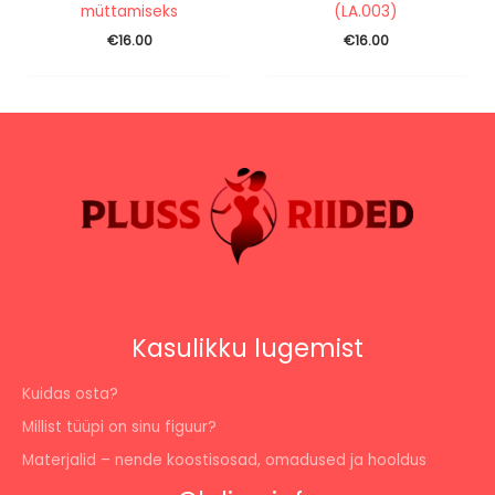
müttamiseks
(LA.003)
€
16.00
€
16.00
Kasulikku lugemist
Kuidas osta?
Millist tüüpi on sinu figuur?
Materjalid – nende koostisosad, omadused ja hooldus