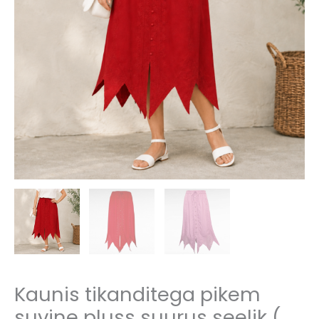
Kaunis tikanditega pikem
suvine pluss suurus seelik (