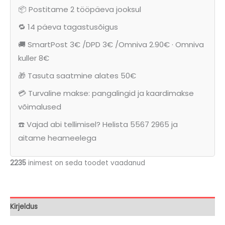
pikem
📦 Postitame 2 tööpäeva jooksul
suvine
pluss
🔁 14 päeva tagastusõigus
suurus
🚚 SmartPost 3€ /DPD 3€ /Omniva 2.90€ · Omniva
seelik
kuller 8€
(
🎁 Tasuta saatmine alates 50€
SE.016)
kogus
💳 Turvaline makse: pangalingid ja kaardimakse
võimalused
☎️ Vajad abi tellimisel? Helista 5567 2965 ja
aitame heameelega
2235
inimest on seda toodet vaadanud
Kirjeldus