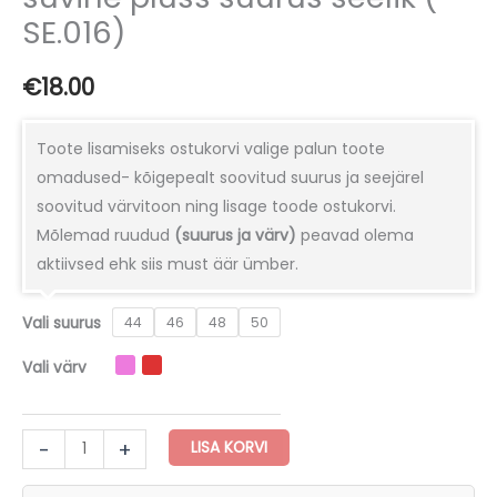
SE.016)
€
18.00
Toote lisamiseks ostukorvi valige palun toote
omadused- kõigepealt soovitud suurus ja seejärel
soovitud värvitoon ning lisage toode ostukorvi.
Mõlemad ruudud
(suurus ja värv)
peavad olema
aktiivsed ehk siis must äär ümber.
Vali suurus
44
46
48
50
Vali värv
Kaunis
-
+
LISA KORVI
tikanditega