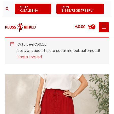
Skip
OSTA
LOGI
Search
to
KÜLALISENA
SISSE/REGISTREERU
content
€
0.00
Osta veel
€
50.00
eest, et saada tasuta saatmine pakiautomaati!
Vaata tooteid