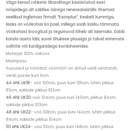
Väga kenad rohkete tikanditega kaunistatud eest
nööpidega alt sakilise äärega renessansistiilis õhemad
seelikud Inglismaa firmalt “Eaonplus”. Keskelt kummiga,
lisaks on vöökohas ka pael, millega saab kokku tõmmata.
Vöökohast kroogitud ja tegumood läheb alt laiemaks. Sobib
kanda aasta läbi, suvel õhukese pluusiga ja talvel erinevate
sviitrite või kardiganidega kombineerides.
Materjal: 100% viskoos
Masinpesu
Suurused ja mõõdud: vöömõõt on antud veidi venitatult,
venib juurde kuni 6cm
44 ehk UK18
– vöö 100cm, puus kuni 136cm, lühim pikkus
83cm, sakkide pikkus 103cm
46 ehk UK20
-vöö 104cm, puus kuni 140cm, pikkus 84cm,
sakkide pikkus 103cm
48 ehk UK22
– vöö 108cm, puus kuni 144cm, lühim pikkus
84cm, sakkide pikkus 104cm
50 ehk UK24
– vöö 112cm, puus kuni 148cm, lühim pikkus