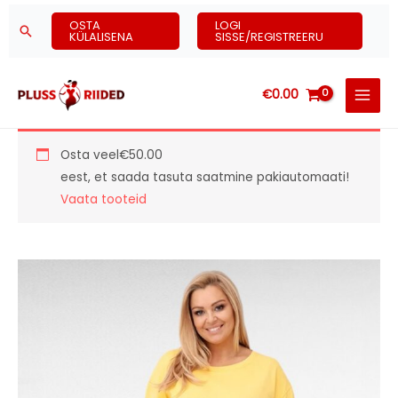
Skip
OSTA
LOGI
Search
to
KÜLALISENA
SISSE/REGISTREERU
content
€
0.00
Osta veel
€
50.00
eest, et saada tasuta saatmine pakiautomaati!
Vaata tooteid