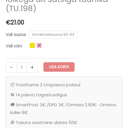
(TU.198)
€
21.00
Vali suurus
Universaalsuurus 50-52
Vali värv
Naiselik
-
+
LISA KORVI
asümmeetrilise
lõikega
📦 Postitame 2 tööpäeva jooksul
alt
satsiga
🔁 14 päeva tagastusõigus
tuunika
🚚 SmartPost 3€ /DPD 3€ /Omniva 2.90€ · Omniva
(TU.198)
kuller 8€
kogus
🎁 Tasuta saatmine alates 50€