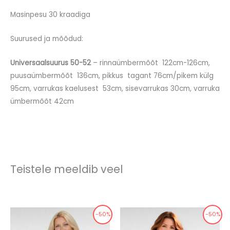
Masinpesu 30 kraadiga
Suurused ja mõõdud:
Universaalsuurus 50-52
– rinnaümbermõõt 122cm-126cm,
puusaümbermõõt 136cm, pikkus tagant 76cm/pikem külg
95cm, varrukas kaelusest 53cm, sisevarrukas 30cm, varruka
ümbermõõt 42cm
Teistele meeldib veel
-50%
-50%