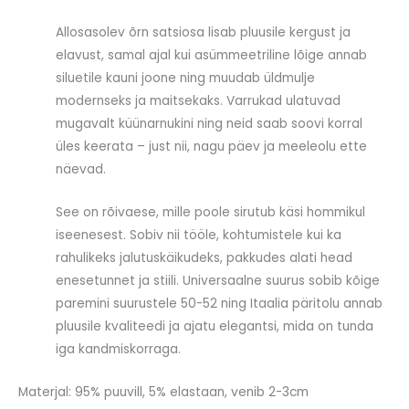
Allosasolev õrn satsiosa lisab pluusile kergust ja
elavust, samal ajal kui asümmeetriline lõige annab
siluetile kauni joone ning muudab üldmulje
modernseks ja maitsekaks. Varrukad ulatuvad
mugavalt küünarnukini ning neid saab soovi korral
üles keerata – just nii, nagu päev ja meeleolu ette
näevad.
See on rõivaese, mille poole sirutub käsi hommikul
iseenesest. Sobiv nii tööle, kohtumistele kui ka
rahulikeks jalutuskäikudeks, pakkudes alati head
enesetunnet ja stiili. Universaalne suurus sobib kõige
paremini suurustele 50-52 ning Itaalia päritolu annab
pluusile kvaliteedi ja ajatu elegantsi, mida on tunda
iga kandmiskorraga.
Materjal: 95% puuvill, 5% elastaan, venib 2-3cm