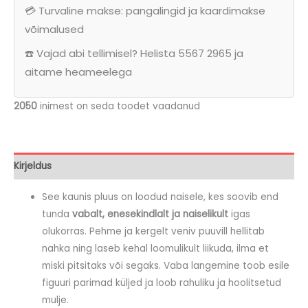
💳 Turvaline makse: pangalingid ja kaardimakse
võimalused
☎️ Vajad abi tellimisel? Helista 5567 2965 ja
aitame heameelega
2050
inimest on seda toodet vaadanud
Kirjeldus
See kaunis pluus on loodud naisele, kes soovib end
tunda
vabalt, enesekindlalt ja naiselikult
igas
olukorras. Pehme ja kergelt veniv puuvill hellitab
nahka ning laseb kehal loomulikult liikuda, ilma et
miski pitsitaks või segaks. Vaba langemine toob esile
figuuri parimad küljed ja loob rahuliku ja hoolitsetud
mulje.