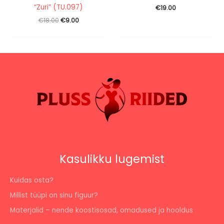
“Zuri” (TU.097)
€
19.00
Algne
Praegune
€
18.00
€
9.00
hind
hind
oli:
on:
€18.00.
€9.00.
Kasulikku lugemist
Kuidas osta?
Millist tüüpi on sinu figuur?
Materjalid – nende koostisosad, omadused ja hooldus