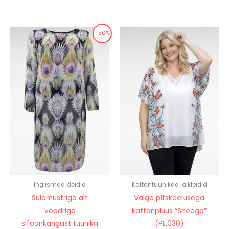
-50%
Inglismaa kleidid
Kaftantuunikad ja kleidid
Sulemustriga alt
Valge pitskaelusega
voodriga
kaftanpluus “Sheego”
sifoonkangast tuunika
(PL.030)