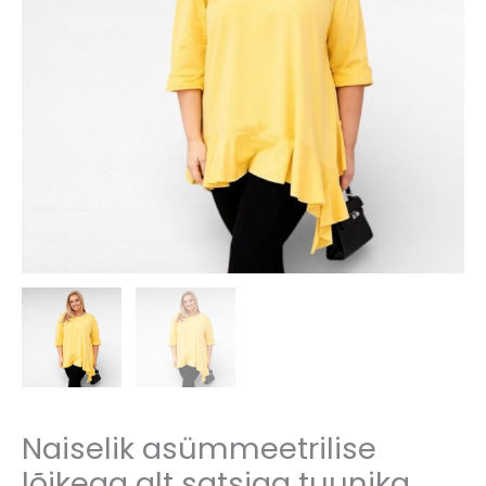
Naiselik asümmeetrilise
lõikega alt satsiga tuunika